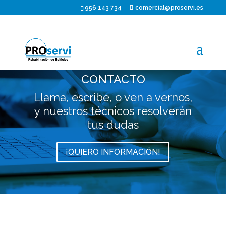
956 143 734
comercial@proservi.es
CONTACTO
Llama, escribe, o ven a vernos,
y nuestros técnicos resolverán
tus dudas
¡QUIERO INFORMACIÓN!