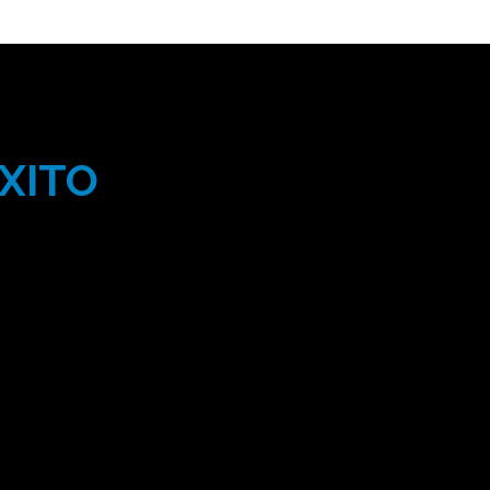
XITO
Flexibilidad
Conocemos el coste y la rentabilidad de
cada obra. Podrás hacer un seguimiento y