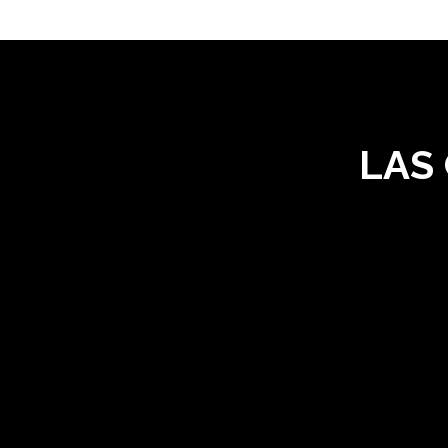
LAS
Profesionalidad
Cumplimos siempre todos los requisitos
en materia de prevención y, de la misma