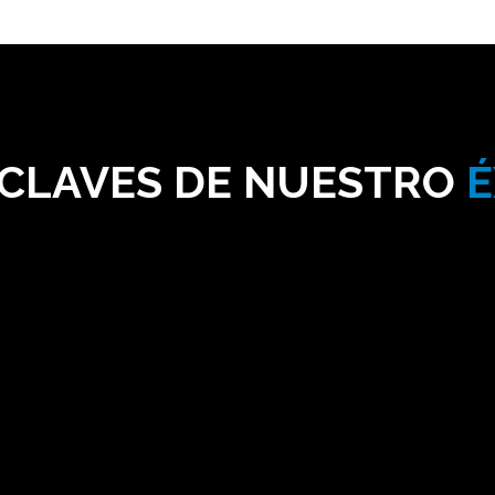
 CLAVES DE NUESTRO
É
Experiencia y liderazgo
Llevamos más de 20 años al servicio de
nuestros clientes. Cientos de proyectos